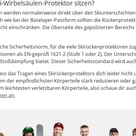
ki-Wirbelsäulen-Protektor sitzen?
 werden normalerweise direkt über den Skiunterschichten g
ch wie bei der Baselayer-Passform sollten die Rückenprotek
icht einschränken. Die Oberseite des gepolsterten Bereich
sche Sicherheitsnorm, für die viele Skirückenprotektoren zu
tionen als EN-geprüft 1621-2 (Stufe 1 oder 2). Der Untersch
e Stoßdämpfung bietet. Dieser Sicherheitsstandard wird au
ss das Tragen eines Skirückenprotektors dich leider nicht 
m der empfindlichsten Körperteile stark reduzieren oder g
m leichtesten verletzbaren Körperteile, also schaue dir auc
men an
.