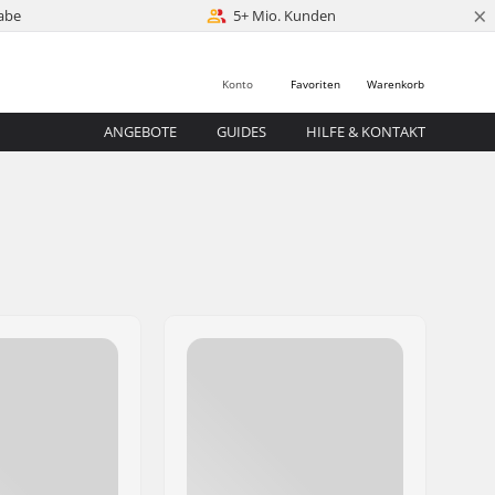
×
abe
5+ Mio. Kunden
Konto
Favoriten
Warenkorb
ANGEBOTE
GUIDES
HILFE & KONTAKT