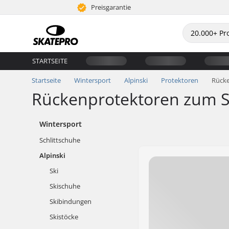
Preisgarantie
STARTSEITE
Startseite
Wintersport
Alpinski
Protektoren
Rück
Rückenprotektoren zum S
Wintersport
Schlittschuhe
Alpinski
Ski
Skischuhe
Skibindungen
Skistöcke