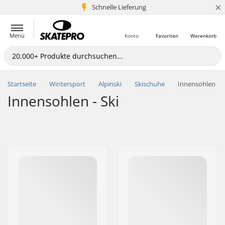
×
Schnelle Lieferung
5+ Mio. Kunden
Menü
Konto
Favoriten
Warenkorb
Startseite
Wintersport
Alpinski
Skischuhe
Innensohlen
Innensohlen - Ski