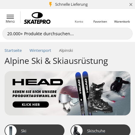
×
Schnelle Lieferung
5+ Mio. Kunden
Menü
Konto
Favoriten
Warenkorb
Startseite
Wintersport
Alpinski
Alpine Ski & Skiausrüstung
Ski
Skischuhe