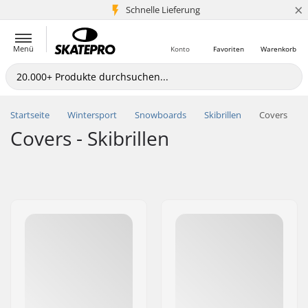
×
Schnelle Lieferung
5+ Mio. Kunden
Menü
Konto
Favoriten
Warenkorb
Startseite
Wintersport
Snowboards
Skibrillen
Covers
Covers - Skibrillen