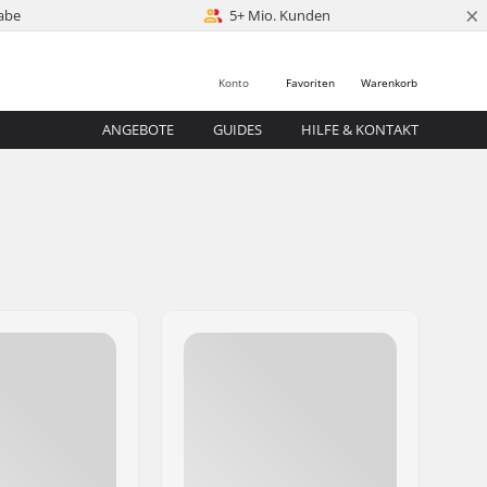
×
abe
5+ Mio. Kunden
Konto
Favoriten
Warenkorb
ANGEBOTE
GUIDES
HILFE & KONTAKT