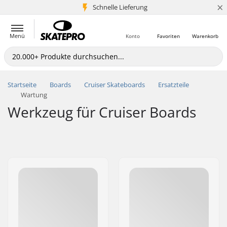
×
Schnelle Lieferung
5+ Mio. Kunden
Menü
Konto
Favoriten
Warenkorb
Startseite
Boards
Cruiser Skateboards
Ersatzteile
Wartung
Werkzeug für Cruiser Boards