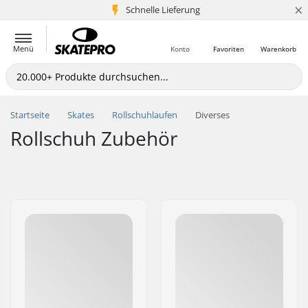
×
Schnelle Lieferung
5+ Mio. Kunden
Menü
Konto
Favoriten
Warenkorb
Startseite
Skates
Rollschuhlaufen
Diverses
Rollschuh Zubehör