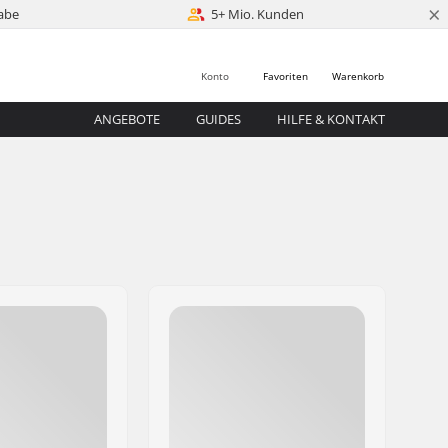
×
abe
5+ Mio. Kunden
Konto
Favoriten
Warenkorb
ANGEBOTE
GUIDES
HILFE & KONTAKT