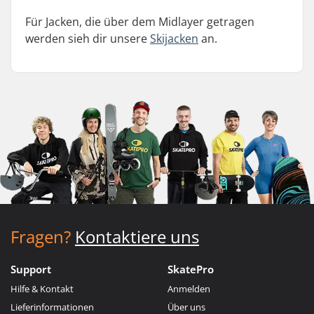
Für Jacken, die über dem Midlayer getragen
werden sieh dir unsere
Skijacken
an.
Fragen?
Kontaktiere uns
Support
SkatePro
Hilfe & Kontakt
Anmelden
Lieferinformationen
Über uns