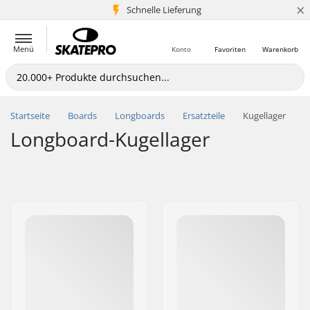
×
Schnelle Lieferung
5+ Mio. Kunden
Menü
Konto
Favoriten
Warenkorb
Startseite
Boards
Longboards
Ersatzteile
Kugellager
Longboard-Kugellager