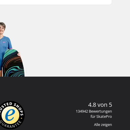
4.8 von 5
134942 Bewertungen
für SkatePro
Alle zeigen