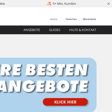
×
abe
5+ Mio. Kunden
Konto
Favoriten
Warenkorb
ANGEBOTE
GUIDES
HILFE & KONTAKT