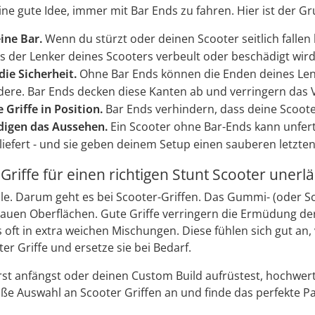
 eine gute Idee, immer mit Bar Ends zu fahren. Hier ist der G
ine Bar.
Wenn du stürzt oder deinen Scooter seitlich fallen 
s der Lenker deines Scooters verbeult oder beschädigt wird
die Sicherheit.
Ohne Bar Ends können die Enden deines Lenk
dere. Bar Ends decken diese Kanten ab und verringern das V
 Griffe in Position.
Bar Ends verhindern, dass deine Scoote
ndigen das Aussehen.
Ein Scooter ohne Bar-Ends kann unfert
liefert - und sie geben deinem Setup einen sauberen letzten 
iffe für einen richtigen Stunt Scooter unerlä
le. Darum geht es bei Scooter-Griffen. Das Gummi- (oder S
uen Oberflächen. Gute Griffe verringern die Ermüdung der 
s oft in extra weichen Mischungen. Diese fühlen sich gut an,
er Griffe und ersetze sie bei Bedarf.
rst anfängst oder deinen Custom Build aufrüstest, hochwer
ße Auswahl an Scooter Griffen an und finde das perfekte Pa