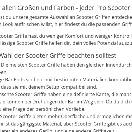
n allen Größen und Farben - jeder Pro Scooter
nst du unsere gesamte Auswahl an Scooter Griffen entdecken
Look auffrischen willst, hier findest du die passenden Griff
Scooter Griffe hast du weniger Komfort und weniger Kontrol
rlässige Scooter Griffe helfen dir, dein volles Potenzial aus
Wahl der Scooter Griffe beachten solltest
:
Die meisten Scooter Griffe haben den gleichen Innendurch
ben.
ge Bar Ends sind nur mit bestimmten Materialien kompatibe
, dass sie mit deinem Setup kompatibel sind.
schte Scooter Griffe haben eine definierte Kante, die manc
sie können bei Drehungen der Bar im Weg sein. Ob du dich 
st eine Frage der persönlichen Vorliebe.
Scooter Griffe bieten mehr Oberfläche und ermöglichen m
ist das gängigste Material, aber Scooter Griffe gibt es a
ietet ein anderes Gefühl und eine andere Griffigkeit.