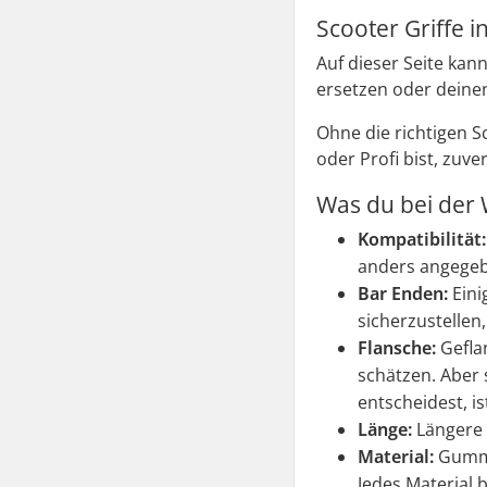
Scooter Griffe i
Auf dieser Seite kan
ersetzen oder deinen 
Ohne die richtigen 
oder Profi bist, zuve
Was du bei der 
Kompatibilität
anders angege
Bar Enden:
Eini
sicherzustellen
Flansche:
Geflan
schätzen. Aber 
entscheidest, i
Länge:
Längere 
Material:
Gummi 
Jedes Material b