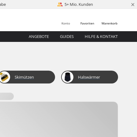
×
abe
5+ Mio. Kunden
Konto
Favoriten
Warenkorb
ANGEBOTE
GUIDES
HILFE & KONTAKT
Skimützen
Halswärmer