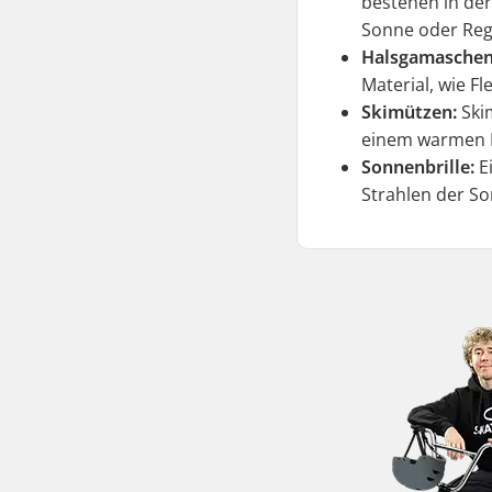
bestehen in der
Sonne oder Reg
Halsgamaschen
Material, wie F
Skimützen:
Skim
einem warmen Ma
Sonnenbrille:
Ei
Strahlen der S