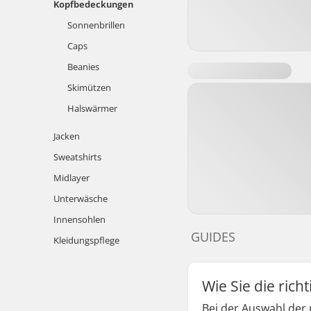
Kopfbedeckungen
Sonnenbrillen
Caps
Beanies
Skimützen
Halswärmer
Jacken
Sweatshirts
Midlayer
Unterwäsche
Innensohlen
GUIDES
Kleidungspflege
Wie Sie die ric
Bei der Auswahl der