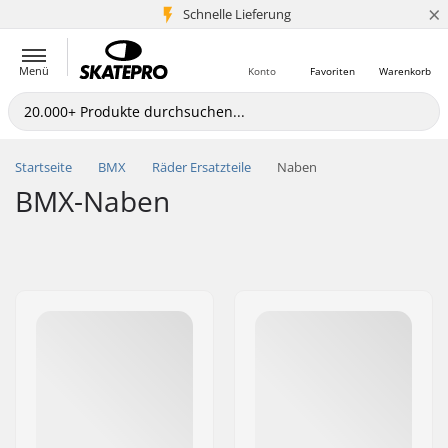
×
Schnelle Lieferung
5+ Mio. Kunden
Menü
Konto
Favoriten
Warenkorb
Startseite
BMX
Räder Ersatzteile
Naben
BMX-Naben