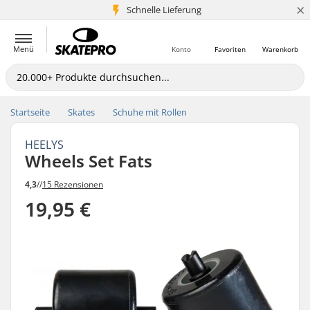
×
Schnelle Lieferung
5+ Mio. Kunden
Menü
Konto
Favoriten
Warenkorb
Startseite
Skates
Schuhe mit Rollen
HEELYS
Wheels Set Fats
4,3
//
15 Rezensionen
19,95 €