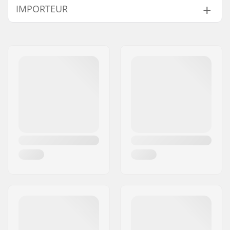
IMPORTEUR
Name:
Centrano ApS
Adresse:
Omega 6
Postleitzahl:
8382
Ort:
Hinnerup
Land:
Dänemark