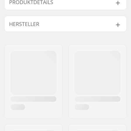
PRODUKTDETAILS
Typ:
Ski boot bag
HERSTELLER
Höhe x Breite x Tiefe:
52 x 25 x 34 cm
Aktivitäten:
Wintersport
Name:
Centrano ApS
Adresse:
Omega 6
Postleitzahl:
8382
Ort:
Hinnerup
Land:
Dänemark