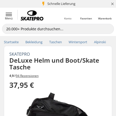
×
Schnelle Lieferung
5+ Mio. Kunden
Menü
Konto
Favoriten
Warenkorb
Startseite
Bekleidung
Taschen
Wintersport
Alpinski
SKATEPRO
DeLuxe Helm und Boot/Skate
Tasche
4,9
//
94 Rezensionen
37,95 €