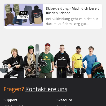
"Acid Washed"-T-Shirts
widerstehen. Und die gute
Skibekleidung - Mach dich bereit
Nachric...
für den Schnee
Bei Skikleidung geht es nicht nur
darum, auf dem Berg gut
auszusehen - sie ist deine erste
Verteidigungslinie gegen die
Elemente. Die richtige Skibekl...
Fragen?
Kontaktiere uns
Support
SkatePro