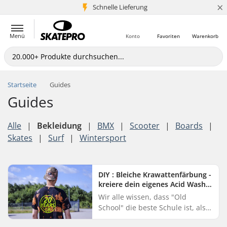
×
Schnelle Lieferung
5+ Mio. Kunden
Menü
Konto
Favoriten
Warenkorb
Startseite
Guides
Guides
Alle
|
Bekleidung
|
BMX
|
Scooter
|
Boards
|
Skates
|
Surf
|
Wintersport
DIY : Bleiche Krawattenfärbung -
kreiere dein eigenes Acid Wash
Shirt
Wir alle wissen, dass "Old
School" die beste Schule ist, also
wer kann schon den guten, alten