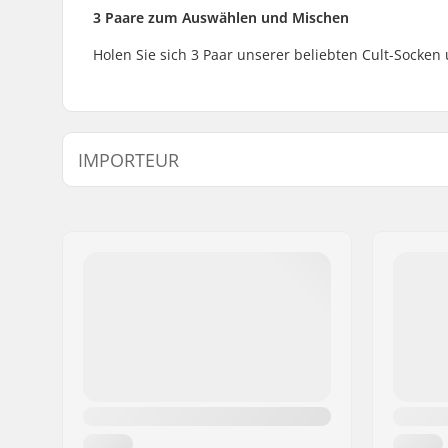
3 Paare zum Auswählen und Mischen
Holen Sie sich 3 Paar unserer beliebten Cult-Socken
IMPORTEUR
Name:
Centrano ApS
Adresse:
Omega 6
Postleitzahl:
8382
Ort:
Hinnerup
Land:
Dänemark