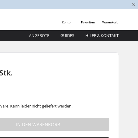
×
Konto
Favoriten
Warenkorb
ANGEBOTE
GUIDES
HILFE & KONTAKT
Stk.
are. Kann leider nicht geliefert werden.
IN DEN WARENKORB