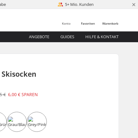
×
abe
5+ Mio. Kunden
Konto
Favoriten
Warenkorb
ANGEBOTE
GUIDES
HILFE & KONTAKT
0 Skisocken
5 €
6,00 €
SPAREN