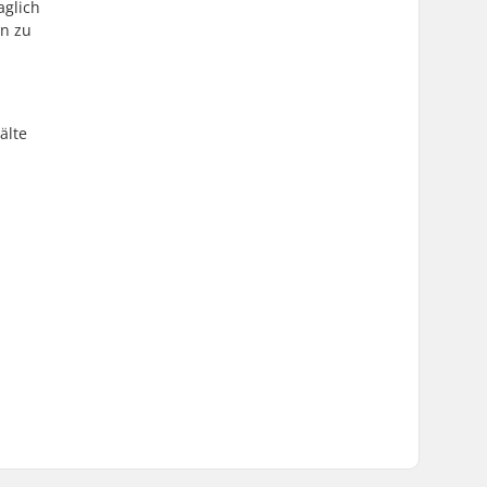
aglich
en zu
älte