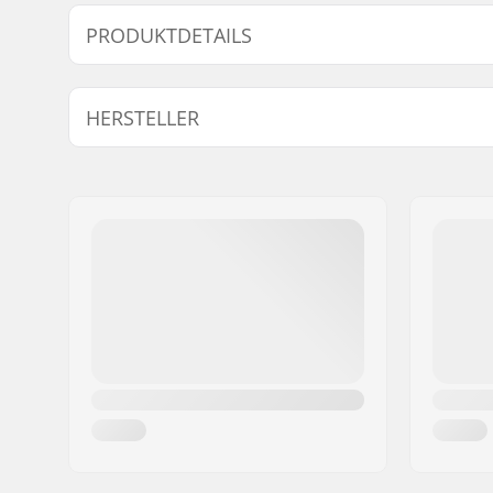
PRODUKTDETAILS
Geschlecht:
Unisex
HERSTELLER
Name:
Lenz Ges.mbH
Adresse:
Staudachstrasse 3
Postleitzahl:
6858
Ort:
Schwarzach
Land:
Österreich