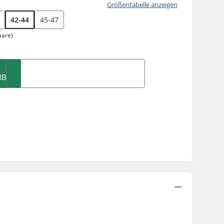
Größentabelle anzeigen
42-44
45-47
aare)
RB