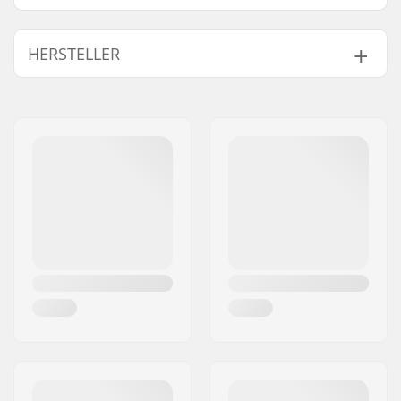
Geschlecht:
Herren
HERSTELLER
Name:
HELLY HANSEN AS
Adresse:
Munkedamsveien 35, 6 fl.
Postleitzahl:
N-0250
Ort:
Oslo
Land:
Norwegen