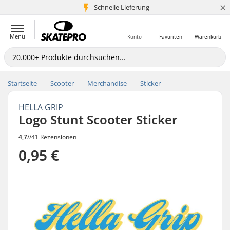
×
Schnelle Lieferung
5+ Mio. Kunden
Menü
Konto
Favoriten
Warenkorb
Startseite
Scooter
Merchandise
Sticker
HELLA GRIP
Logo Stunt Scooter Sticker
4,7
//
41 Rezensionen
0,95 €