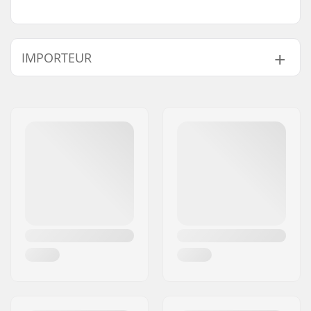
IMPORTEUR
Name:
Centrano ApS
Adresse:
Omega 6
Postleitzahl:
8382
Ort:
Hinnerup
Land:
Dänemark