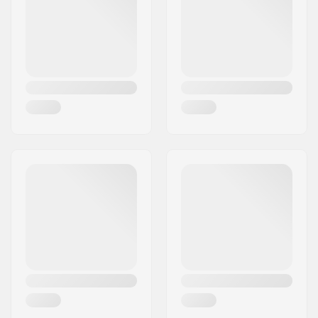
Härte:
Mittel
Land:
Dänemark