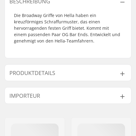
BESCHREIBUNG
Die Broadway Griffe von Hella haben ein
kreuzförmiges Schraffurmuster, das einen
hervorragenden festen Griff bietet. Kommt mit
einem passenden Paar OG Bar Ends. Entwickelt und
genehmigt von den Hella-Teamfahrern.
PRODUKTDETAILS
Kompatibel mit
Stahl,
Titanium
IMPORTEUR
Lenker/Griffe:
Grip-Länge:
17.8cm
Name:
Centrano ApS
Material:
Gummi
Adresse:
Omega 6
Plugs:
Inklusive
Postleitzahl:
8382
Flange:
Flangeless
Ort:
Hinnerup