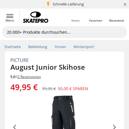
×
Schnelle Lieferung
5+ Mio. Kunden
Menü
Konto
Favoriten
Warenkorb
Startseite
Bekleidung
Hosen
Wintersport
PICTURE
August Junior Skihose
5,0
//
2 Rezensionen
49,95 €
99,95 €
50,00 €
SPAREN