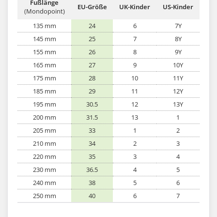
Fußlänge
EU-Größe
UK-Kinder
US-Kinder
(Mondopoint)
135 mm
24
6
7Y
145 mm
25
7
8Y
155 mm
26
8
9Y
165 mm
27
9
10Y
175 mm
28
10
11Y
185 mm
29
11
12Y
195 mm
30.5
12
13Y
200 mm
31.5
13
1
205 mm
33
1
2
210 mm
34
2
3
220 mm
35
3
4
230 mm
36.5
4
5
240 mm
38
5
6
250 mm
40
6
7