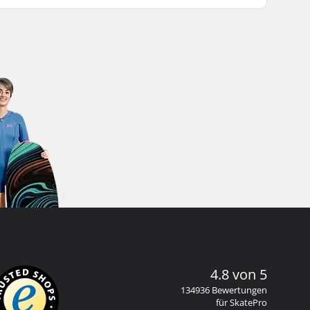
4.8 von 5
134936 Bewertungen
für SkatePro