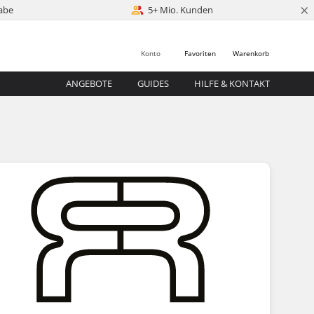
×
abe
5+ Mio. Kunden
Konto
Favoriten
Warenkorb
ANGEBOTE
GUIDES
HILFE & KONTAKT