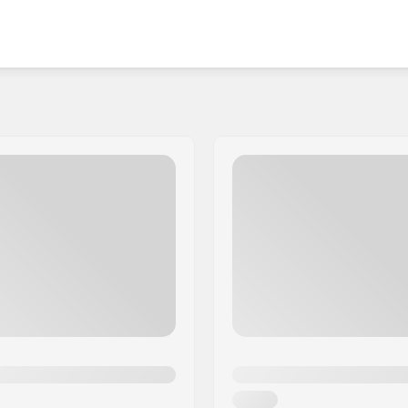
r, Menschen zum Skaten zu bewegen, Skater zu
innovativen Designs wird FR die Grenzen dessen, was
r ausbreiten.