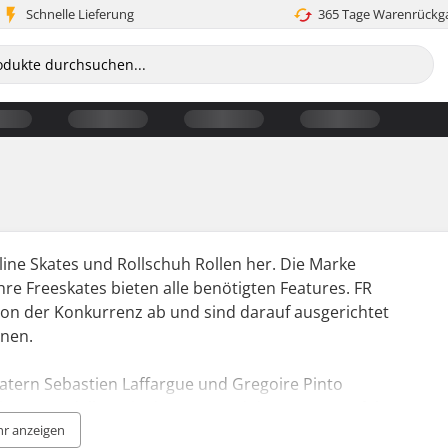
Schnelle Lieferung
365 Tage Warenrückg
line Skates und Rollschuh Rollen her. Die Marke
hre Freeskates bieten alle benötigten Features. FR
 von der Konkurrenz ab und sind darauf ausgerichtet
inen.
atern Sebastien Laffargue und Gregoire Pinto
it von Modellen wie dem FR1 und dem FRX 80 geführt.
r anzeigen