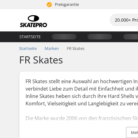
Preisgarantie
STARTSEITE
Startseite
Marken
FR Skates
FR Skates
FR Skates stellt eine Auswahl an hochwertigen In
verbindet Liebe zum Detail mit Einfachheit und i
Inline Skates heben sich durch ihre Hard Shells
Komfort, Vielseitigkeit und Langlebigkeit zu vere
Die Marke wurde 2006 von den französischen Sk
gegründet. Diese Kombination hat zur Beliebthe
Meh