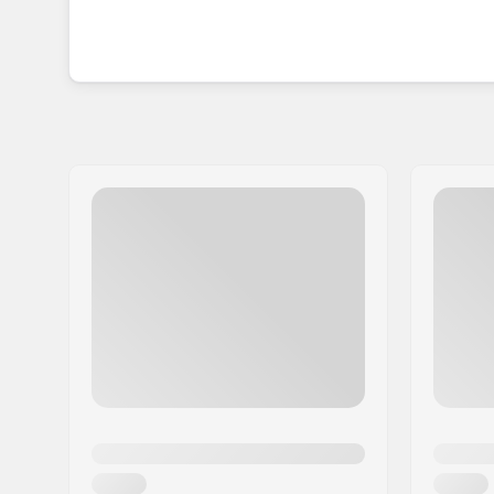
Die Marke engagiert sich leidenschaftlich dafü
sponsern und Skating Events auszurichten. Mit 
innerhalb der Skating Branche möglich ist, weite