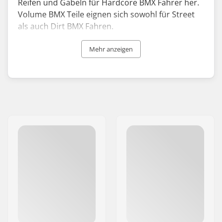
Reifen und Gabeln für Hardcore BMX Fahrer her.
Volume BMX Teile eignen sich sowohl für Street
als auch Dirt BMX Fahren.
Die Marke hat ihren Sitz in Kalifornien und wurde
Mehr anzeigen
vom ehemaligen Profi Brian Castillo gegründet.
Brian’s Erfahrung als Rider bringt ihm den Vorteil,
dass er die Anforderungen der BMX Fahrer
versteht und somit Produkte auf Basis des
Feedbacks von Profis anpasst.
Also, wenn du dein BMX upgraden oder einfach
nur einige abgenutzte Teile ersetzen möchtest,
dann schaue unbedingt bei Volume Bikes rein.