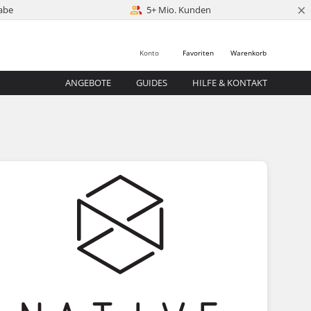
×
abe
5+ Mio. Kunden
Konto
Favoriten
Warenkorb
ANGEBOTE
GUIDES
HILFE & KONTAKT