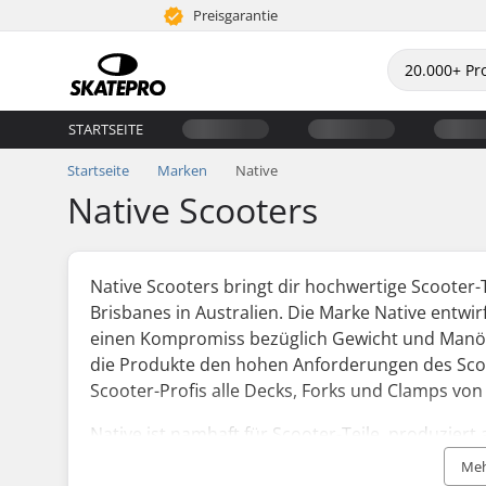
Preisgarantie
STARTSEITE
Startseite
Marken
Native
Native Scooters
Native Scooters bringt dir hochwertige Scooter
Brisbanes in Australien. Die Marke Native entwir
einen Kompromiss bezüglich Gewicht und Manövr
die Produkte den hohen Anforderungen des Scoo
Scooter-Profis alle Decks, Forks und Clamps von 
Native ist namhaft für Scooter-Teile, produzier
auch für Fahrer auf einem professionellen Level
Meh