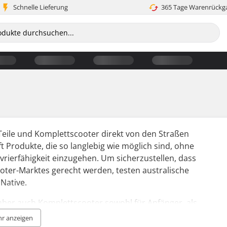
Schnelle Lieferung
365 Tage Warenrückg
-Teile und Komplettscooter direkt von den Straßen
ft Produkte, die so langlebig wie möglich sind, ohne
ierfähigkeit einzugehen. Um sicherzustellen, dass
ter-Marktes gerecht werden, testen australische
Native.
t aber auch Komplettscooter sowohl für Anfänger, als
. Zum Beispiel ist der Native Stem Komplettscooter
r anzeigen