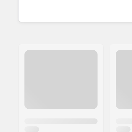
einer der hochwertigsten Stunt-Scooter für Anfän
trotzdem unschlagbar im Preis.
Der Marke Native ist es gelungen, Scooter-Teil
Ansprüchen der Fahrer gerecht werden und aufg