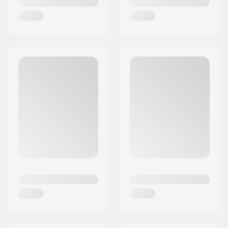
qualitativ hochwertigen Bushings zu decken. Zu
dieser Zeit war die Verfügbarkeit von gut
funktionierenden Bushings speziell für
Longboards gering. Mit dem Erfolg, der sich mit
den Bushings einstellte, begann Venom Skate,
andere hochwertige Teile zu produzieren, die zu
den Favoriten vieler Rider auf der ganzen Welt
geworden sind.