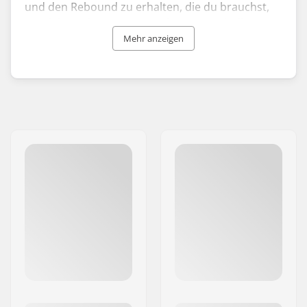
und den Rebound zu erhalten, die du brauchst,
um deine Leistungen zu steigern. Durch die
große Auswahl an verschiedenen Härtegraden
Mehr anzeigen
kannst du die richtigen Venom-Skateboard- oder
Longboard-Bushings für deinen Fahrstil
auswählen.
Neben den Bushings ist die Marke auch für ihre
leistungsstarken Skateboard- und Longboard-
Rollen bekannt. Einige der Venom-Rollen wurden
für den professionellen Rennsport entwickelt und
bieten hervorragenden Grip und hohe
Rollgeschwindigkeit. Wenn du also ein High-Level-
Fahrer bist, der die World-Cup-Strecken
dominieren will, solltest du dir die Venom-Rollen
ansehen.
Venom Skate kommt aus den USA und wurde
2007 gegründet, um einen dringenden Bedarf an