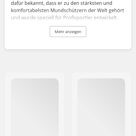
dafür bekannt, dass er zu den stärksten und
komfortabelsten Mundschützern der Welt gehört
und wurde speziell für Profisportler entwickelt.
Jedes Produkt dieser Marke wird strengen Tests
unterzogen, um einen hochleistungsfähigen
Mehr anzeigen
Mundschutz zu liefern, der Zähne und
Zahnfleisch besser vor Schäden schützt.
Egal, ob Sie Fußballer oder Kampfsportler sind
oder Ihre Zähne beim Skaten schützen wollen,
SISU Mouthguards bietet den besten Schutz, den
Sie suchen.