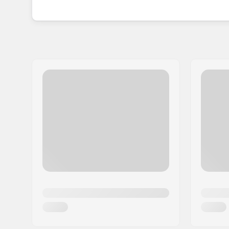
mit absorbierendem Schaumstoff designt und mit
Die französische Marke wurde von Vincent Isaac
der Nähe von Marseille. Vincent und sein leiden
Bewegungen und Anforderungen der Extremspor
Schutz.