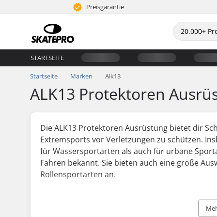
Preisgarantie
STARTSEITE
Startseite
Marken
Alk13
ALK13 Protektoren Ausrü
Die ALK13 Protektoren Ausrüstung bietet dir Sch
Extremsports vor Verletzungen zu schützen. Ins
für Wassersportarten als auch für urbane Sport
Fahren bekannt. Sie bieten auch eine große Ausw
Rollensportarten an.
Die ALK13 Helme und Protektoren sind leichtge
Komfort. Sie haben außerdem eine spezielle Ko
Meh