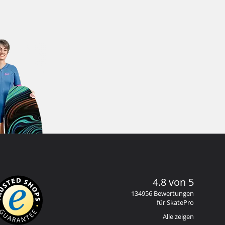
4.8 von 5
134956 Bewertungen
für SkatePro
Alle zeigen