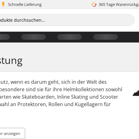
Schnelle Lieferung
365 Tage Warenrückg
stung
utz, wenn es darum geht, sich in der Welt des
besondere sind sie für ihre Helmkollektionen sowohl
arten wie Skateboarden, Inline Skating und Scooter
ahl an Protektoren, Rollen und Kugellagern für
wichtig und bieten dennoch optimalen Schutz und
llektion von Wassersporthelmen herausgebracht, die
r anzeigen