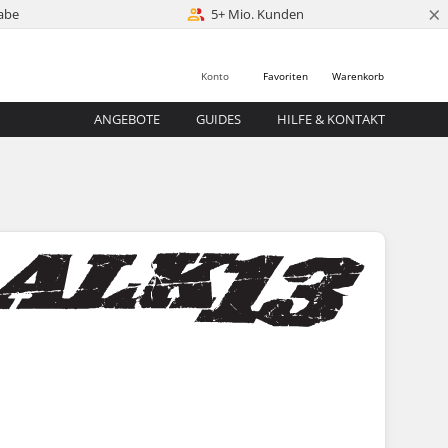
×
abe
5+ Mio. Kunden
Konto
Favoriten
Warenkorb
ANGEBOTE
GUIDES
HILFE & KONTAKT