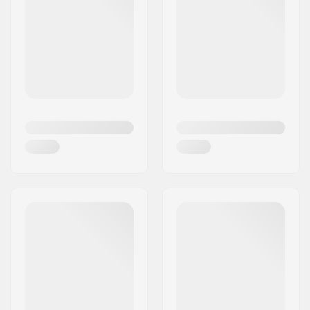
innovative, vegan-freundlichen Produkte zu
entwickeln und mit plastikreduzierenden
Produktionsverfahren die Bedürfnisse der
Kunden zu erfüllen. Sei also bereit, mit den Rio
Roller Skates stilvoll - und grün - loszurollen!