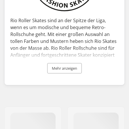
Rio Roller Skates sind an der Spitze der Liga,
wenn es um modische und bequeme Retro-
Rollschuhe geht. Mit einer großen Auswahl an
tollen Farben und Mustern heben sich Rio Skates
von der Masse ab. Rio Roller Rollschuhe sind für
Anfänger und fortgeschrittene Skater konzipiert
und eignen sich sowohl für Freizeitzwecke als
auch für Roller-Derby-Wettbewerbe. Neben
Mehr anzeigen
hochwertigen Skates produziert die Marke auch
Protektoren, Helme und Ersatzteile - im Grunde
also alles, was das Skate-Herz begehrt.
Rio Roller wurde in den 90er Jahren in
Großbritannien gegründet und verfügt über
langjährige Erfahrung in der Herstellung
hochwertiger und modernen Skates. Das
Unternehmen hat sich zum Ziel gemacht,