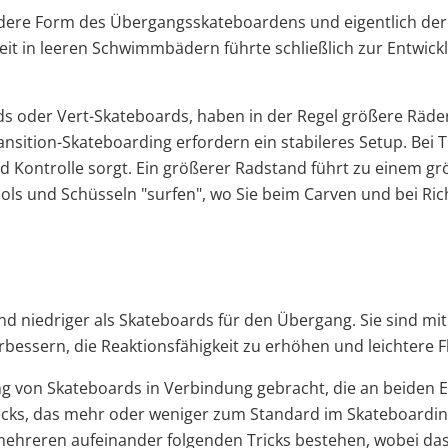
dere Form des Übergangsskateboardens und eigentlich der 
it in leeren Schwimmbädern führte schließlich zur Entwickl
ds oder Vert-Skateboards, haben in der Regel größere Räder
sition-Skateboarding erfordern ein stabileres Setup. Bei T
und Kontrolle sorgt. Ein größerer Radstand führt zu einem g
ols und Schüsseln "surfen", wo Sie beim Carven und bei R
nd niedriger als Skateboards für den Übergang. Sie sind mi
rbessern, die Reaktionsfähigkeit zu erhöhen und leichtere 
ng von Skateboards in Verbindung gebracht, die an beiden E
ecks, das mehr oder weniger zum Standard im Skateboarding
mehreren aufeinander folgenden Tricks bestehen, wobei da