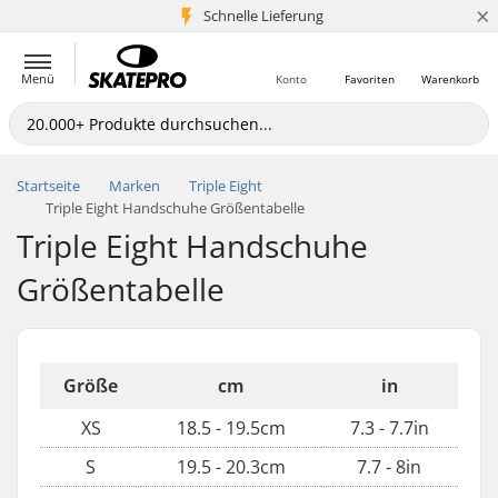
×
Schnelle Lieferung
5+ Mio. Kunden
Menü
Konto
Favoriten
Warenkorb
Startseite
Marken
Triple Eight
Triple Eight Handschuhe Größentabelle
Triple Eight Handschuhe
Größentabelle
Größe
cm
in
XS
18.5 - 19.5cm
7.3 - 7.7in
S
19.5 - 20.3cm
7.7 - 8in