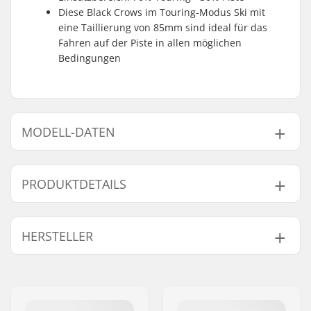
Diese Black Crows im Touring-Modus Ski mit
eine Taillierung von 85mm sind ideal für das
Fahren auf der Piste in allen möglichen
Bedingungen
MODELL-DATEN
Modell
Breite
Gewicht - pro Paar
PRODUKTDETAILS
163cm
118/85/102 mm
1951g
170cm
123/85/107 mm
2257g
Jahresmodell:
23/24
HERSTELLER
176cm
126/85/109 mm
2257g
Taillenbreite:
85mm
optimale Nutzung:
Touring
182cm
126/85/109 mm
2228g
Name:
CAB 5-4 SAS
Niveau:
Fortgeschritten
Adresse:
125 chemin des tissourds
Performance:
70% Touring - 30%
Postleitzahl:
74400
Piste