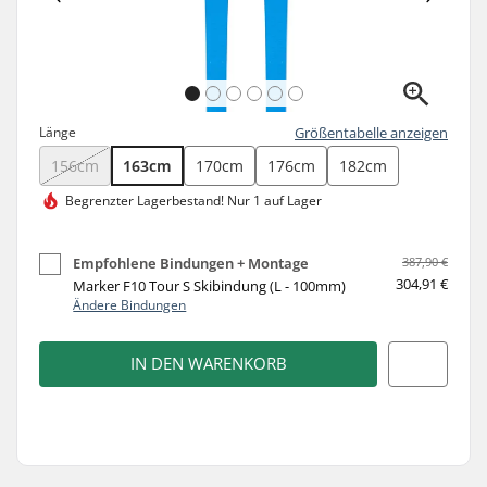
Länge
Größentabelle anzeigen
156cm
163cm
170cm
176cm
182cm
Begrenzter Lagerbestand!
Nur 1 auf Lager
Empfohlene Bindungen + Montage
387,90 €
304,91 €
Marker F10 Tour S Skibindung (L - 100mm)
Ändere Bindungen
IN DEN WARENKORB