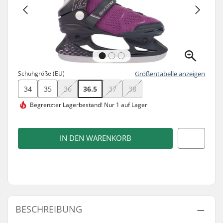
Schuhgröße (EU)
Größentabelle anzeigen
34
35
36
36.5
37
38
Begrenzter Lagerbestand!
Nur 1 auf Lager
IN DEN WARENKORB
BESCHREIBUNG