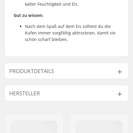
kalter Feuchtigkeit und Eis.
Gut zu wissen:
Nach dem Spaß auf dem Eis solltest du die
Kufen immer sorgfältig abtrocknen, damit sie
schön scharf bleiben.
PRODUKTDETAILS
Boot/Schalen-Typ:
Weich
HERSTELLER
Schuhmaterial:
Mesh, Plastik,
Komposit, Nylon
Name:
EOC Europe GmbH
Innenschuh:
Integriert,
Adresse:
Seeshaupter Str. 62
Anatomisch geformt
Postleitzahl:
82377
Innenschuhmaterial:
Textil, Nylon,
Ort:
Penzberg, Deutschlan
Thinsulate