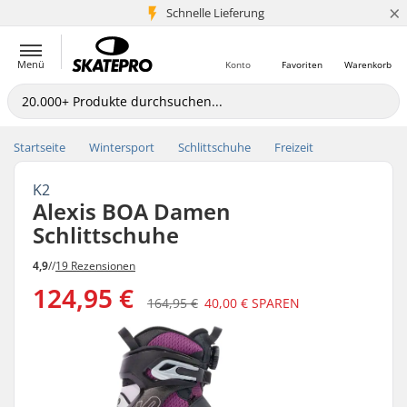
×
Schnelle Lieferung
5+ Mio. Kunden
Menü
Konto
Favoriten
Warenkorb
Startseite
Wintersport
Schlittschuhe
Freizeit
K2
Alexis BOA Damen
Schlittschuhe
4,9
//
19 Rezensionen
124,95 €
164,95 €
40,00 €
SPAREN