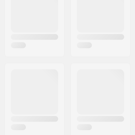
Land:
Deutschland
Verschlusssystem:
Powerstrap, Schnalle,
BOA
Cuff:
Fest
Kufenmaterial:
Rostfreier Stahl
Schleifen von
Fabriksschliff
Schlittschuhen:
Gezackte Spitze:
Kein
Austauschbare
Nein
Kufen: