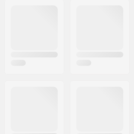
Postleitzahl:
31040
Ort:
Giavera del Montello
Land:
Italien