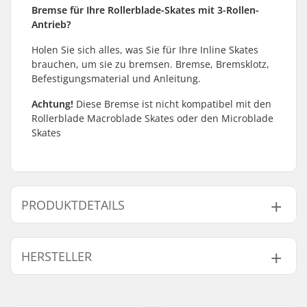
Bremse für Ihre Rollerblade-Skates mit 3-Rollen-
Antrieb?
Holen Sie sich alles, was Sie für Ihre Inline Skates
brauchen, um sie zu bremsen. Bremse, Bremsklotz,
Befestigungsmaterial und Anleitung.
Achtung!
Diese Bremse ist nicht kompatibel mit den
Rollerblade Macroblade Skates oder den Microblade
Skates
PRODUKTDETAILS
Achse:
Inklusive
HERSTELLER
Brake mounting bolt:
Inklusive
Name:
Tecnica Group S.p.A.
Adresse:
Via Fante d'Italia 56