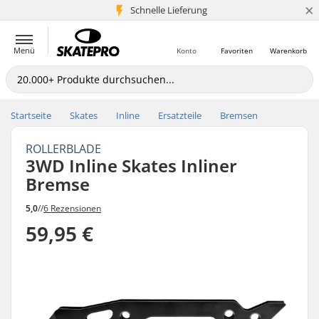
×
Schnelle Lieferung
5+ Mio. Kunden
Menü
Konto
Favoriten
Warenkorb
Startseite
Skates
Inline
Ersatzteile
Bremsen
ROLLERBLADE
3WD Inline Skates Inliner
Bremse
5,0
//
6 Rezensionen
59,95 €