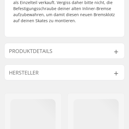
als Einzelteil verkauft. Vergiss daher bitte nicht, die
Befestigungsschraube deiner alten Inliner-Bremse
aufzubewahren, um damit diesen neuen Bremsklotz
auf deinen Skates zu montieren.
PRODUKTDETAILS
Achse:
Nicht enthalten
HERSTELLER
Brake mounting bolt:
Nicht enthalten
Name:
Powerslide
Sportartikelvertriebs GmbH
Adresse:
Esbachgraben 1
Postleitzahl:
95463
Ort:
Bindlach
Land:
Deutschland