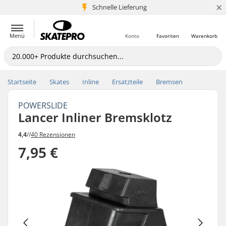
×
Schnelle Lieferung
5+ Mio. Kunden
Menü
Konto
Favoriten
Warenkorb
Startseite
Skates
Inline
Ersatzteile
Bremsen
POWERSLIDE
Lancer Inliner Bremsklotz
4,4
//
40 Rezensionen
7,95 €