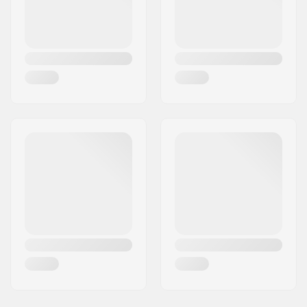
Land:
Dänemark
Kugellager-Präzision:
ABEC-5
Deck-Farben:
Festgelegte Farben
Concave:
Medium
Truck-Typ:
Standard Kingpin,
Standard Hanger
Hanger-Breite:
129mm (5")
Griptape:
Pre-gripped
Gewicht:
2260g
Max. Belastung:
90 kg