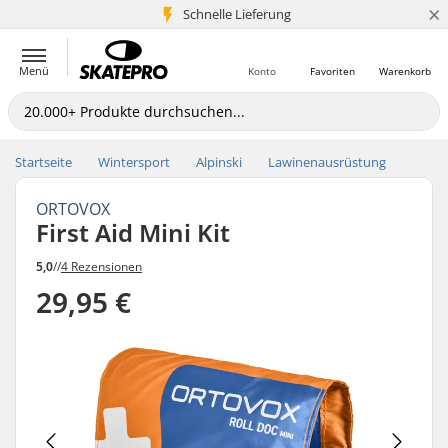
×
Schnelle Lieferung
5+ Mio. Kunden
Menü
Konto
Favoriten
Warenkorb
Startseite
Wintersport
Alpinski
Lawinenausrüstung
ORTOVOX
First Aid Mini Kit
5,0
//
4 Rezensionen
29,95 €