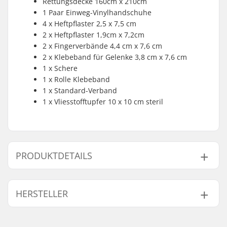
Rettungsdecke 160cm x 210cm
1 Paar Einweg-Vinylhandschuhe
4 x Heftpflaster 2,5 x 7,5 cm
2 x Heftpflaster 1,9cm x 7,2cm
2 x Fingerverbände 4,4 cm x 7,6 cm
2 x Klebeband für Gelenke 3,8 cm x 7,6 cm
1 x Schere
1 x Rolle Klebeband
1 x Standard-Verband
1 x Vliesstofftupfer 10 x 10 cm steril
PRODUKTDETAILS
Gewicht:
160g
HERSTELLER
Name:
ORTOVOX Sportartikel
GmbH