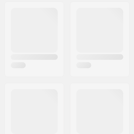
Adresse:
Rotwandweg 3a
Postleitzahl:
D-82024
Ort:
Taufkirchen
Land:
Deutschland