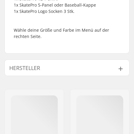
1x SkatePro 5-Panel oder Baseball-Kappe
1x SkatePro Logo Socken 3 Stk.
Wähle deine Größe und Farbe im Menü auf der
rechten Seite.
HERSTELLER
Name:
Centrano ApS
Adresse:
Omega 6
Postleitzahl:
8382
Ort:
Hinnerup
Land:
Dänemark