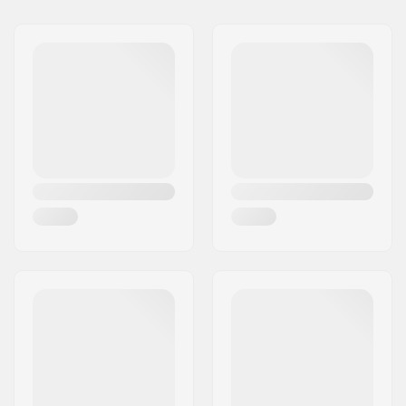
Name:
JustSupreme ApS
Adresse:
Ydervang 5
Postleitzahl:
4300
Ort:
Holbæk
Land:
Dänemark