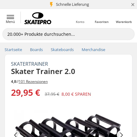
×
Schnelle Lieferung
5+ Mio. Kunden
Menü
Konto
Favoriten
Warenkorb
Startseite
Boards
Skateboards
Merchandise
SKATERTRAINER
Skater Trainer 2.0
4,8
//
101 Rezensionen
29,95 €
37,95 €
8,00 €
SPAREN