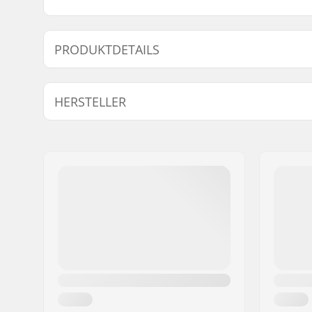
PRODUKTDETAILS
Innendurchmesser :
13.5mm
HERSTELLER
Name:
SkiGO AB
Adresse:
Fasadvägen 9
Postleitzahl:
98141
Ort:
Kiruna
Land:
Schweden