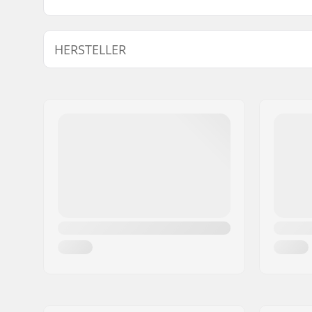
HERSTELLER
Name:
All Sport NV
Adresse:
Hoge Mauw 175
Postleitzahl:
2370
Ort:
Arendonk
Land:
Belgien