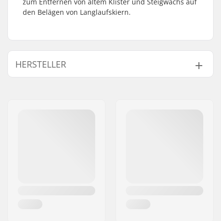
zum Entfernen von altem Klister und Steigwachs auf
den Belägen von Langlaufskiern.
HERSTELLER
Name:
SkiGO AB
Adresse:
Fasadvägen 9
Postleitzahl:
98141
Ort:
Kiruna
Land:
Schweden