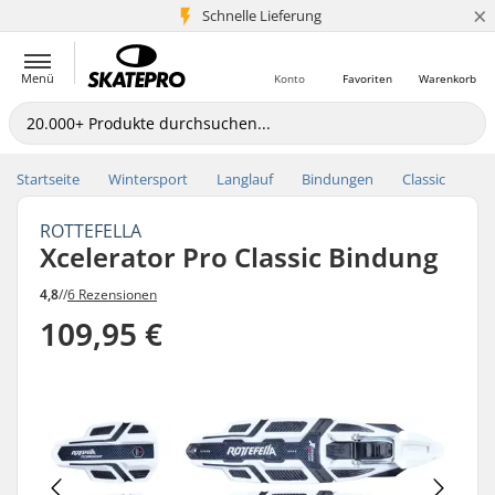
×
Schnelle Lieferung
5+ Mio. Kunden
Menü
Konto
Favoriten
Warenkorb
Startseite
Wintersport
Langlauf
Bindungen
Classic
ROTTEFELLA
Xcelerator Pro Classic Bindung
4,8
//
6 Rezensionen
109,95 €