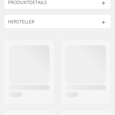
Xcelerator Pro Classic Bindung:
PRODUKTDETAILS
Ski-Typ:
Klassisch
HERSTELLER
Kompatible Teile
Kompatible Stiefel:
NNN, Prolink (NNN),
Turnamic (NNN)
Name:
Rottefella AS
Breite:
57.7mm
Adresse:
Ringeriksveien 70
Gewicht - pro Paar:
191g
Postleitzahl:
3414
Montageplatte für
NIS 1.0 Plate
Ort:
Lierstranda
diese Bindungen:
Land:
Norwegen