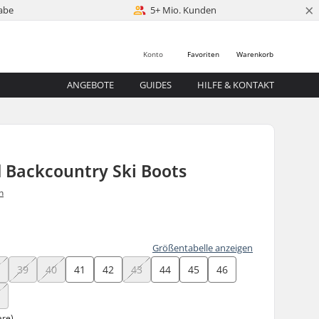
×
abe
5+ Mio. Kunden
Konto
Favoriten
Warenkorb
ANGEBOTE
GUIDES
HILFE & KONTAKT
 Backcountry Ski Boots
n
Größentabelle anzeigen
8
39
40
41
42
43
44
45
46
9
are)