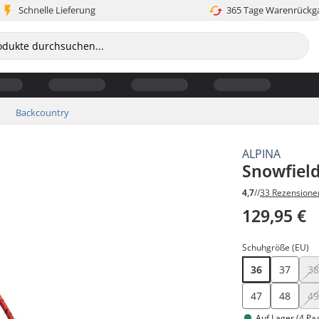
Schnelle Lieferung
365 Tage Warenrückg
Backcountry
ALPINA
Snowfield
4,7
//
33 Rezensione
129,95 €
Schuhgröße (EU)
36
37
3
47
48
4
Auf Lager (4 Pa