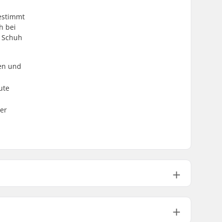
gestimmt
h bei
r Schuh
en und
ute
der
Backcountry
Herren, Damen, Unisex