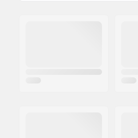
Kompatibles Bindungssystem:
Rottefella
Name:
Alpina Tovana obutve d.o.o
Adresse:
Strojarska ulica 2
Postleitzahl:
4226
Ort:
Ziri
Land:
Slowenien