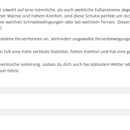
her sowohl auf eine männliche, als auch weibliche Fußanatomie ab
hmer Wärme und hohem Komfort, sind diese Schuhe perfekt um dic
 bei welchen Schneebedingungen oder bei welchem Terrain. Diese
l.
chiedene Fersenformen an, verhindert ungewollte Fersenbewegung
 Fuß eine hohe vertikale Stabilität, hohen Komfort und hat eine g
 thermische Isolierung, sodass du dich auch bei kältestem Wetter o
uh fühlst
PU
,
Anatomic footbed
,
Ski-Typ:
e
Geschlecht: