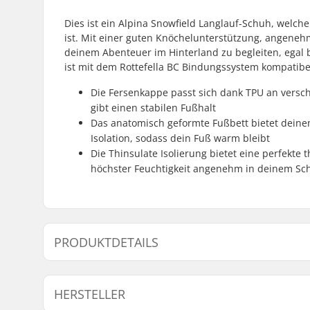
Dies ist ein Alpina Snowfield Langlauf-Schuh, welc
ist. Mit einer guten Knöchelunterstützung, angene
deinem Abenteuer im Hinterland zu begleiten, egal
ist mit dem Rottefella BC Bindungssystem kompatibe
Die Fersenkappe passt sich dank TPU an vers
gibt einen stabilen Fußhalt
Das anatomisch geformte Fußbett bietet deinem
Isolation, sodass dein Fuß warm bleibt
Die Thinsulate Isolierung bietet eine perfekte
höchster Feuchtigkeit angenehm in deinem Sch
PRODUKTDETAILS
Extra Features:
Leather,
T
HERSTELLER
Thinsulat