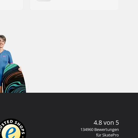
4.8 von 5
134960 Bewertungen
für SkatePro