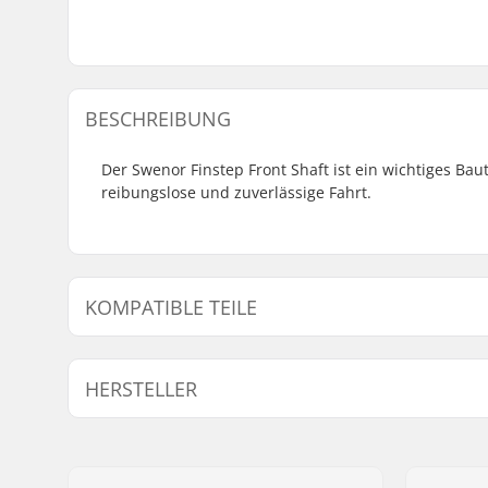
BESCHREIBUNG
Der Swenor Finstep Front Shaft ist ein wichtiges Baute
reibungslose und zuverlässige Fahrt.
KOMPATIBLE TEILE
Finde Produkte die kompatibel sind mit Swenor Finst
HERSTELLER
Kompatibel mit
Name:
Sportimport AS
Adresse:
Trøskeholtet 3