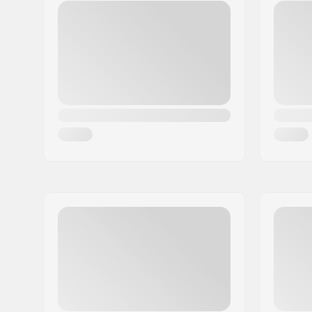
Postleitzahl:
1708
Ort:
Sarpsborg
Land:
Norwegen