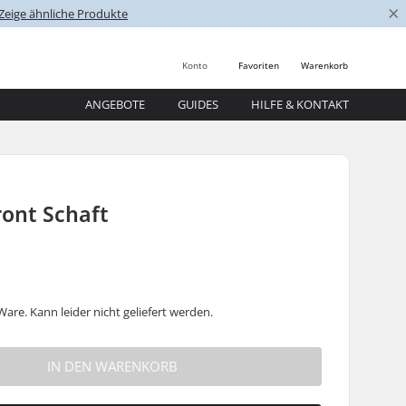
×
Zeige ähnliche Produkte
Konto
Favoriten
Warenkorb
ANGEBOTE
GUIDES
HILFE & KONTAKT
ront Schaft
are. Kann leider nicht geliefert werden.
IN DEN WARENKORB