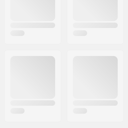
Bodenfreiheit:
30 mm
Rollenmaterial:
Gummi gegossen
Gabel-Typ:
Eingebaut
Rollendurchmesser:
80mm
Platte vormontiert:
Platte nicht
vormontiert
Rollenbreite:
28mm
Kugellager-Funktion:
freilaufend
Schutzbleche:
Inklusive
Bremsen-Typ:
Nicht inklusive
Zusammenbau:
Teilweise
zusammengebaut