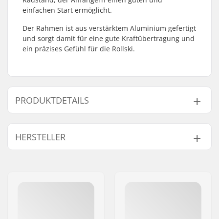
einfachen Start ermöglicht.
Der Rahmen ist aus verstärktem Aluminium gefertigt
und sorgt damit für eine gute Kraftübertragung und
ein präzises Gefühl für die Rollski.
PRODUKTDETAILS
Rollski-Typ:
Skating
HERSTELLER
Kompatibles
NNN/NIS
,
Turnamic
,
Bindungssystem:
SNS Skate
,
Prolink
Name:
Fischer Sports GmbH
Radstand:
530 mm
Adresse:
Fischerstraße 8
Max. Belastung:
80 kg
Postleitzahl:
4910
Bindung:
Nicht enthalten
Ort:
Ried im Innkreis
Flex:
Steif
Land:
Österreich
Schiene-Material:
Aluminium