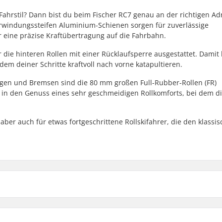
 Fahrstil? Dann bist du beim Fischer RC7 genau an der richtigen Ad
rwindungssteifen Aluminium-Schienen sorgen für zuverlässige
r eine präzise Kraftübertragung auf die Fahrbahn.
r die hinteren Rollen mit einer Rücklaufsperre ausgestattet. Damit
em deiner Schritte kraftvoll nach vorne katapultieren.
igen und Bremsen sind die 80 mm großen Full-Rubber-Rollen (FR)
 in den Genuss eines sehr geschmeidigen Rollkomforts, bei dem d
aber auch für etwas fortgeschrittene Rollskifahrer, die den klassi
Bodenfreiheit:
,
Turnamic
,
SNS Classic
,
Rollenmaterial: