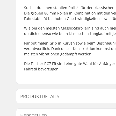
Suchst du einen stabilen Rollski für den klassischen
Die großen 80 mm Rollen in Kombination mit den ve
Fahrstabilität bei hohen Geschwindigkeiten sowie fü
Wie bei den meisten Classic-Skirollern sind auch hie
du dich ebenso wie beim klassischen Langlauf mit jed
Für optimalen Grip in Kurven sowie beim Beschleun
verantwortlich. Dank dieser Konstruktion kommst du
meisten Vibrationen gedämpft werden.
Die Fischer RC7 FR sind eine gute Wahl für Anfänger 
Fahrstil bevorzugen.
PRODUKTDETAILS
Rollski-Typ:
Klassisch
HERSTELLER
Kompatibles Bindungssystem:
NNN/NIS