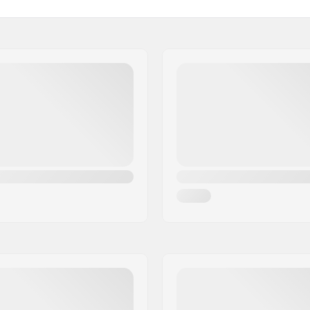
Gabel-Typ:
Rollendurchmesser:
Platte vormontiert:
halten
Rollenbreite:
Classic, Prolink (NNN),
Rollen-Geschwindigkeit:
 (NNN)
Kugellager-Funktion:
Schutzbleche:
m
Zusammenbau: