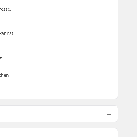
resse.
 kannst
ie
schen
30 mm
Gummi gegossen