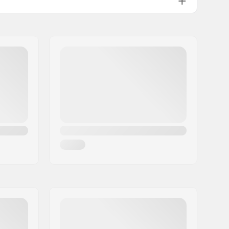
Interne Schraube drauf
70mm
Platte nicht vormontiert
38mm
Standard (2)
Mit Rücklaufsperre
Inklusive
Teilweise zusammengebaut