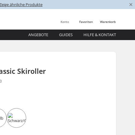
×
Zeige ähnliche Produkte
Konto
Favoriten
Warenkorb
ANGEBOTE
GUIDES
HILFE & KONTAKT
assic Skiroller
n