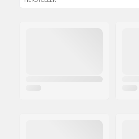
Prolink
Name:
Fischer Sports GmbH
Radstand:
700 mm
Adresse:
Fischerstraße 8
Max. Belastung:
100 kg
Postleitzahl:
4910
Bindung:
Nicht ent
Ort:
Ried im Innkreis
Kompatible Stiefel:
NNN, SNS 
Land:
Österreich
Turnamic
Flex:
Steif
Schiene-Material:
Aluminiu