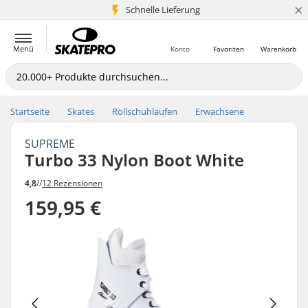
×
Schnelle Lieferung
5+ Mio. Kunden
Menü
Konto
Favoriten
Warenkorb
Startseite
Skates
Rollschuhlaufen
Erwachsene
SUPREME
Turbo 33 Nylon Boot White
4,8
//
12 Rezensionen
159,95 €