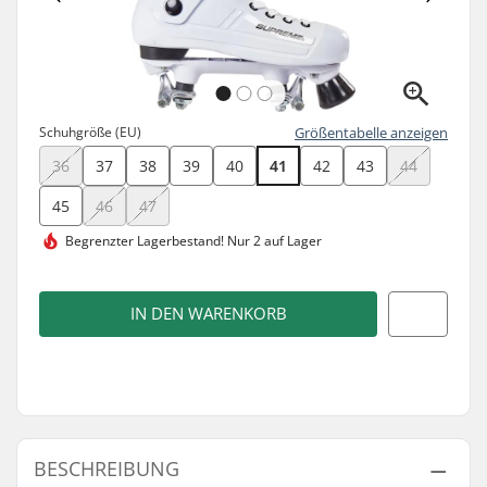
Schuhgröße (EU)
Größentabelle anzeigen
36
37
38
39
40
41
42
43
44
45
46
47
Begrenzter Lagerbestand!
Nur 2 auf Lager
IN DEN WARENKORB
BESCHREIBUNG