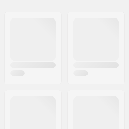
Name:
Centrano ApS
Adresse:
Omega 6
Postleitzahl:
8382
Ort:
Hinnerup
Land:
Dänemark