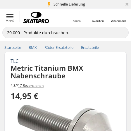
×
Schnelle Lieferung
5+ Mio. Kunden
Menü
Konto
Favoriten
Warenkorb
Startseite
BMX
Räder Ersatzteile
Ersatzteile
TLC
Metric Titanium BMX
Nabenschraube
4,8
//
17 Rezensionen
14,95 €