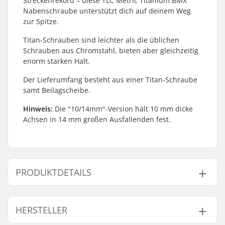
Streckenrekord – diese TLC Metric Titanium BMX
Nabenschraube unterstützt dich auf deinem Weg
zur Spitze.
Titan-Schrauben sind leichter als die üblichen
Schrauben aus Chromstahl, bieten aber gleichzeitig
enorm starken Halt.
Der Lieferumfang besteht aus einer Titan-Schraube
samt Beilagscheibe.
Hinweis:
Die "10/14mm"-Version hält 10 mm dicke
Achsen in 14 mm großen Ausfallenden fest.
PRODUKTDETAILS
Achsen-Durchmesser:
10mm
HERSTELLER
Gewicht:
22g